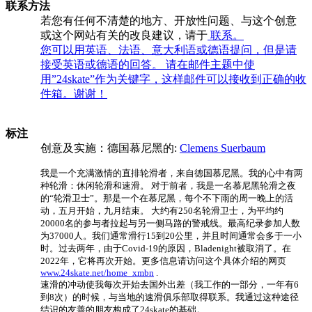
联系方法
若您有任何不清楚的地方、开放性问题、与这个创意
或这个网站有关的改良建议，请于
联系。
您可以用英语、法语、意大利语或德语提问，但是请
接受英语或德语的回答。 请在邮件主题中使
用”24skate”作为关键字，这样邮件可以接收到正确的收
件箱。谢谢！
标注
创意及实施：德国慕尼黑的:
Clemens Suerbaum
我是一个充满激情的直排轮滑者，来自德国慕尼黑。我的心中有两
种轮滑：休闲轮滑和速滑。 对于前者，我是一名慕尼黑轮滑之夜
的“轮滑卫士”。那是一个在慕尼黑，每个不下雨的周一晚上的活
动，五月开始，九月结束。 大约有250名轮滑卫士，为平均约
20000名的参与者拉起与另一侧马路的警戒线。最高纪录参加人数
为37000人。我们通常滑行15到20公里，并且时间通常会多于一小
时。过去两年，由于Covid-19的原因，Bladenight被取消了。在
2022年，它将再次开始。更多信息请访问这个具体介绍的网页
www.24skate.net/home_xmbn
.
速滑的冲动使我每次开始去国外出差（我工作的一部分，一年有6
到8次）的时候，与当地的速滑俱乐部取得联系。我通过这种途径
结识的友善的朋友构成了24skate的基础。