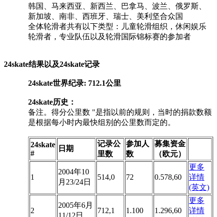
韩国、马来西亚、新西兰、巴拿马、波兰、俄罗斯、
新加坡、南非、西班牙、瑞士、美利坚合众国
全体轮滑者共有以下类型：儿童轮滑组织，休闲娱乐
轮滑者，专业队伍以及轮滑国际锦标赛的参加者
24skate结果以及24skate记录
24skate世界纪录: 712.1公里
24skate历史：
备注。得分公里数 "是指以前的规则，当时的捐款数额
是根据每小时内最快组别的公里数而定的。
记录公
参加人
募集资金
24skate
日期
#
里数
数
（欧元）
更多
2004年10
1
514,0
72
0.578,60
详情
月23/24日
(英文)
更多
2005年6月
2
712,1
1.100
1.296,60
详情
11/12日